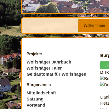
Willkommen
Projekte
Bür
Wolfshäger Jahrbuch
Ei
Wolfshäger Taler
Dir
Geldautomat für Wolfshagen
Bürgerverein
Mitgliedschaft
Dan
Satzung
Herz
Vorstand