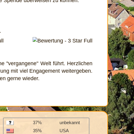
ine Spende überweisen zu können.
r
ine "vergangene" Welt führt. Herzlichen
erung mit viel Engagement weitergeben.
en gerne wieder.
37%
unbekannt
35%
USA