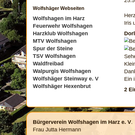
25.5
Wolfshäger Webseiten
Herz
Wolfshagen im Harz
Iris
Feuerwehr Wolfshagen
Dor
Harzklub Wolfshagen
MTV Wolfshagen
Spur der Steine
TSV Wolfshagen
Sehe
Waldfreibad
Klei
Walpurgis Wolfshagen
Dank
Wolfshäger Steinway e. V
Ein 
Wolfshäger Hexenbrut
2 E
Bürgerverein Wolfshagen im Harz e. V
.
Frau Jutta Hermann