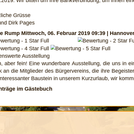
.2019. Wir bitten um Ihre Bankverbindung, um Ihnen e
liche Grüsse
 und Dirk Pages
le Rump
Mittwoch, 06. Februar 2019 09:39 | Hannove
nswerte Ausstellung
n, aber fein! Eine wunderbare Ausstellung, die uns in e
 an die Mitglieder des Bürgervereins, die ihre Begeist
interessanter Baustein in unserem Kurzurlaub, wir komm
inträge im Gästebuch